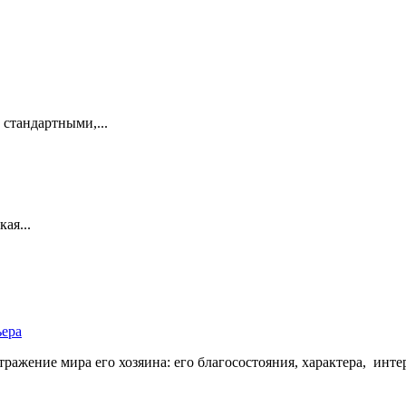
 стандартными,...
кая...
ьера
ражение мира его хозяина: его благосостояния, характера, интер