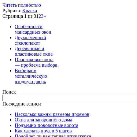
Читать полностью
Рубрика:
Краска
Страница 1 из 3
1
2
3
»
Особенности
мансардных окон
Двухкамерный
стеклопакет
Деревянные и
пластиковые окна
Пластиковые окна
— проблема выбора
Выбираем
металлическую
входную дверь
Поиск
Последние записи
Насколько важны размеры проёмов
Окна для загородного дома
Подъемно-поворотные ворота
Как сделать пруд в 5 шагов
Подойдет ли вам теплая штукатурка