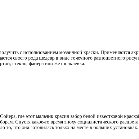
олучить с использованием мозаичной краски. Применяются акри
ется своего рода шедевр в виде точечного разноцветного рисун
ртон, стекло, фанера или же шпаклевка.
йера, где этот мальчик красил забор белой известковой краской
борам. Спустя какое-то время эпоху социалистического расцвета
 то, что она готовилась только на месте в больших установках.